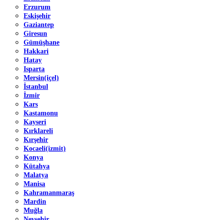
Erzurum
Eskişehir
Gaziantep
Giresun
Gümüşhane
Hakkari
Hatay
Isparta
Mersin(içel)
İstanbul
İzmir
Kars
Kastamonu
Kayseri
Kırklareli
Kırşehir
Kocaeli(izmit)
Konya
Kütahya
Malatya
Manisa
Kahramanmaraş
Mardin
Muğla
Nevşehir