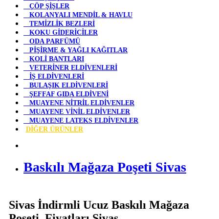
ÇÖP ŞİŞLER
KOLANYALI MENDİL & HAVLU
TEMİZLİK BEZLERİ
KOKU GİDERİCİLER
ODA PARFÜMÜ
PİŞİRME & YAĞLI KAĞITLAR
KOLİ BANTLARI
VETERİNER ELDİVENLERİ
İŞ ELDİVENLERİ
BULAŞIK ELDİVENLERİ
ŞEFFAF GIDA ELDİVENİ
MUAYENE NİTRİL ELDİVENLER
MUAYENE VİNİL ELDİVENLER
MUAYENE LATEKS ELDİVENLER
DİĞER ÜRÜNLER
Baskılı Mağaza Poşeti Sivas
Sivas İndirmli Ucuz Baskılı Mağaza
Poşeti Fiyatları Sivas