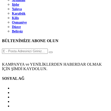
Ardahan
Iğdır
Yalova
Karabük
Kilis
Osmaniye
Düzce
Belirsiz
BÜLTENİMİZE ABONE OLUN
KAMPANYA ve YENİLİKLERDEN HABERDAR OLMAK
İÇİN ŞİMDİ KAYDOLUN.
SOSYAL AĞ