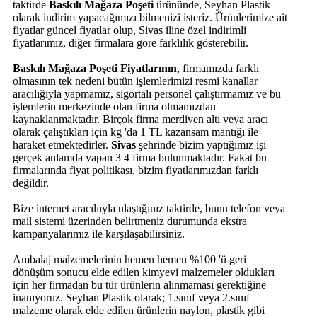
taktirde
Baskılı Mağaza Poşeti
ürününde, Seyhan Plastik
olarak indirim yapacağımızı bilmenizi isteriz. Ürünlerimize ait
fiyatlar güncel fiyatlar olup, Sivas iline özel indirimli
fiyatlarımız, diğer firmalara göre farklılık gösterebilir.
Baskılı Mağaza Poşeti Fiyatlarının
, firmamızda farklı
olmasının tek nedeni bütün işlemlerimizi resmi kanallar
aracılığıyla yapmamız, sigortalı personel çalıştırmamız ve bu
işlemlerin merkezinde olan firma olmamızdan
kaynaklanmaktadır. Birçok firma merdiven altı veya aracı
olarak çalıştıkları için kg 'da 1 TL kazansam mantığı ile
haraket etmektedirler.
Sivas
şehrinde bizim yaptığımız işi
gerçek anlamda yapan 3 4 firma bulunmaktadır. Fakat bu
firmalarında fiyat politikası, bizim fiyatlarımızdan farklı
değildir.
Bize internet aracılııyla ulaştığınız taktirde, bunu telefon veya
mail sistemi üzerinden belirtmeniz durumunda ekstra
kampanyalarımız ile karşılaşabilirsiniz.
Ambalaj malzemelerinin hemen hemen %100 'ü geri
dönüşüm sonucu elde edilen kimyevi malzemeler oldukları
için her firmadan bu tür ürünlerin alınmaması gerektiğine
inanıyoruz. Seyhan Plastik olarak; 1.sınıf veya 2.sınıf
malzeme olarak elde edilen ürünlerin naylon, plastik gibi