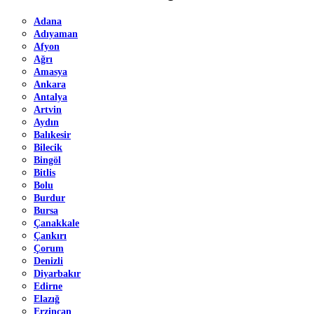
Adana
Adıyaman
Afyon
Ağrı
Amasya
Ankara
Antalya
Artvin
Aydın
Balıkesir
Bilecik
Bingöl
Bitlis
Bolu
Burdur
Bursa
Çanakkale
Çankırı
Çorum
Denizli
Diyarbakır
Edirne
Elazığ
Erzincan