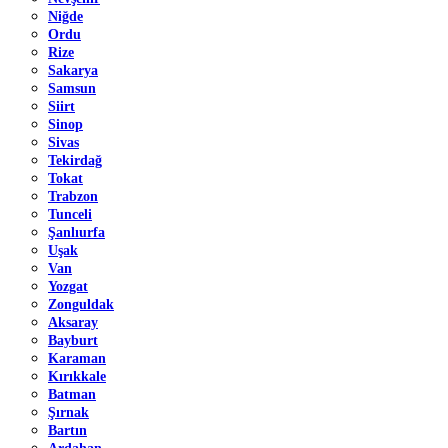
Niğde
Ordu
Rize
Sakarya
Samsun
Siirt
Sinop
Sivas
Tekirdağ
Tokat
Trabzon
Tunceli
Şanlıurfa
Uşak
Van
Yozgat
Zonguldak
Aksaray
Bayburt
Karaman
Kırıkkale
Batman
Şırnak
Bartın