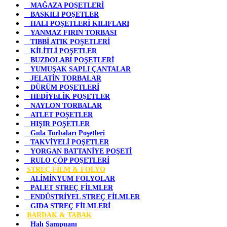
MAĞAZA POŞETLERİ
BASKILI POŞETLER
HALI POŞETLERİ KILIFLARI
YANMAZ FIRIN TORBASI
TIBBİ ATIK POŞETLERİ
KİLİTLİ POŞETLER
BUZDOLABI POŞETLERİ
YUMUŞAK SAPLI ÇANTALAR
JELATİN TORBALAR
DÜRÜM POŞETLERİ
HEDİYELİK POŞETLER
NAYLON TORBALAR
ATLET POŞETLER
HIŞIR POŞETLER
Gıda Torbaları Poşetleri
TAKVİYELİ POŞETLER
YORGAN BATTANİYE POŞETİ
RULO ÇÖP POŞETLERİ
STREÇ FİLM & FOLYO
ALİMİNYUM FOLYOLAR
PALET STREÇ FİLMLER
ENDÜSTRİYEL STREÇ FİLMLER
GIDA STREÇ FİLMLERİ
BARDAK & TABAK
Halı Şampuanı