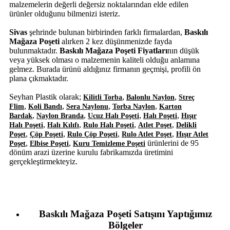
malzemelerin değerli değersiz noktalarından elde edilen
ürünler olduğunu bilmenizi isteriz.
Sivas
şehrinde bulunan birbirinden farklı firmalardan,
Baskılı
Mağaza Poşeti
alırken 2 kez düşünmenizde fayda
bulunmaktadır.
Baskılı Mağaza Poşeti Fiyatları
nın düşük
veya yüksek olması o malzemenin kaliteli olduğu anlamına
gelmez. Burada ürünü aldığınız firmanın geçmişi, profili ön
plana çıkmaktadır.
Seyhan Plastik olarak;
,
,
Kilitli Torba
Balonlu Naylon
Streç
,
,
,
,
Flim
Koli Bandı
Sera Naylonu
Torba Naylon
Karton
,
,
,
,
Bardak
Naylon Branda
Ucuz Halı Poşeti
Halı Poşeti
Hışır
,
,
,
,
Halı Poşeti
Halı Kılıfı
Rulo Halı Poşeti
Atlet Poşet
Delikli
,
,
,
,
Poşet
Çöp Poşeti
Rulo Çöp Poşeti
Rulo Atlet Poşet
Hışır Atlet
,
,
ürünlerini de 95
Poşet
Elbise Poşeti
Kuru Temizleme Poşeti
dönüm arazi üzerine kurulu fabrikamızda üretimini
gerçekleştirmekteyiz.
Baskılı Mağaza Poşeti Satışını Yaptığımız
Bölgeler