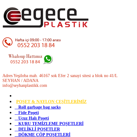
Adres Yeşiloba mah. 46167 sok Efer 2 sanayi sitesi a blok no 41/L
SEYHAN / ADANA
info@seyhanplastikk.com
POŞET & NAYLON ÇEŞİTLERİMİZ
Roll garbage bag sacks
Fide Poşeti
Ucuz Halı Poşeti
KURU TEMİZLEME POŞETLERİ
DELİKLİ POŞETLER
DÖKME ÇÖP POŞETLERİ