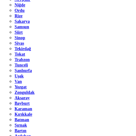
Niğde
Ordu
Rize
Sakarya
Samsun
Siirt
Sinop
Sivas
Tekirdağ
Tokat
Trabzon
Tunceli
Şanlıurfa
Uşak
Van
Yozgat
Zonguldak
Aksaray
Bayburt
Karaman
Kırıkkale
Batman
Şırnak
Bartın