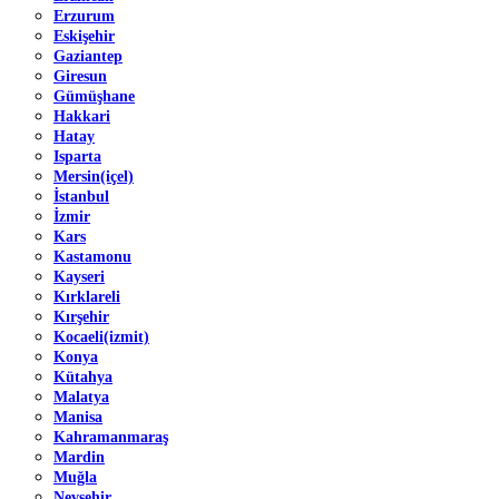
Erzurum
Eskişehir
Gaziantep
Giresun
Gümüşhane
Hakkari
Hatay
Isparta
Mersin(içel)
İstanbul
İzmir
Kars
Kastamonu
Kayseri
Kırklareli
Kırşehir
Kocaeli(izmit)
Konya
Kütahya
Malatya
Manisa
Kahramanmaraş
Mardin
Muğla
Nevşehir