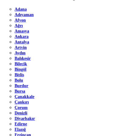
Adana
Adıyaman
Afyon
Ağrı
Amasya
Ankara
Antalya
Artvin
Aydın
Balıkesir
Bilecik
Bingöl
Bitlis
Bolu
Burdur
Bursa
Çanakkale
Çankırı
Çorum
Denizli
Diyarbakır
Edirne
Elazığ
Erzincan