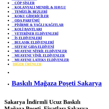
ÇÖP ŞİŞLER
KOLANYALI MENDİL & HAVLU
TEMİZLİK BEZLERİ
KOKU GİDERİCİLER
ODA PARFÜMÜ
PİŞİRME & YAĞLI KAĞITLAR
KOLİ BANTLARI
VETERİNER ELDİVENLERİ
İŞ ELDİVENLERİ
BULAŞIK ELDİVENLERİ
ŞEFFAF GIDA ELDİVENİ
MUAYENE NİTRİL ELDİVENLER
MUAYENE VİNİL ELDİVENLER
MUAYENE LATEKS ELDİVENLER
DİĞER ÜRÜNLER
Baskılı Mağaza Poşeti Sakarya
Sakarya İndirmli Ucuz Baskılı
Mağaza Poşeti Fiyatları Sakarya