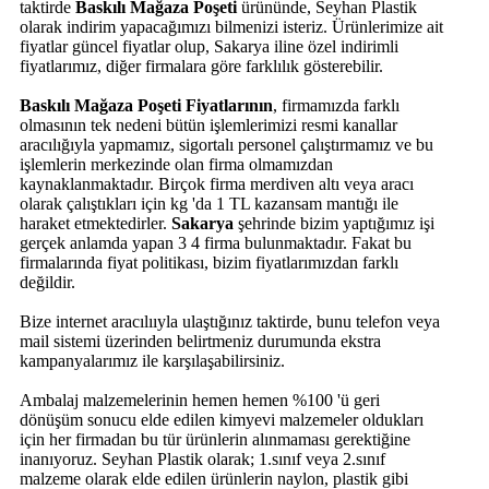
taktirde
Baskılı Mağaza Poşeti
ürününde, Seyhan Plastik
olarak indirim yapacağımızı bilmenizi isteriz. Ürünlerimize ait
fiyatlar güncel fiyatlar olup, Sakarya iline özel indirimli
fiyatlarımız, diğer firmalara göre farklılık gösterebilir.
Baskılı Mağaza Poşeti Fiyatlarının
, firmamızda farklı
olmasının tek nedeni bütün işlemlerimizi resmi kanallar
aracılığıyla yapmamız, sigortalı personel çalıştırmamız ve bu
işlemlerin merkezinde olan firma olmamızdan
kaynaklanmaktadır. Birçok firma merdiven altı veya aracı
olarak çalıştıkları için kg 'da 1 TL kazansam mantığı ile
haraket etmektedirler.
Sakarya
şehrinde bizim yaptığımız işi
gerçek anlamda yapan 3 4 firma bulunmaktadır. Fakat bu
firmalarında fiyat politikası, bizim fiyatlarımızdan farklı
değildir.
Bize internet aracılııyla ulaştığınız taktirde, bunu telefon veya
mail sistemi üzerinden belirtmeniz durumunda ekstra
kampanyalarımız ile karşılaşabilirsiniz.
Ambalaj malzemelerinin hemen hemen %100 'ü geri
dönüşüm sonucu elde edilen kimyevi malzemeler oldukları
için her firmadan bu tür ürünlerin alınmaması gerektiğine
inanıyoruz. Seyhan Plastik olarak; 1.sınıf veya 2.sınıf
malzeme olarak elde edilen ürünlerin naylon, plastik gibi