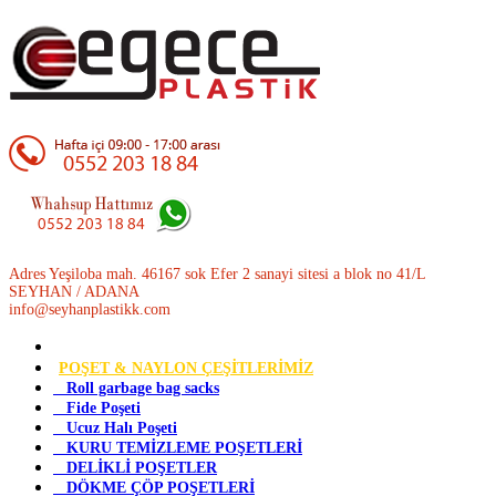
Adres Yeşiloba mah. 46167 sok Efer 2 sanayi sitesi a blok no 41/L
SEYHAN / ADANA
info@seyhanplastikk.com
POŞET & NAYLON ÇEŞİTLERİMİZ
Roll garbage bag sacks
Fide Poşeti
Ucuz Halı Poşeti
KURU TEMİZLEME POŞETLERİ
DELİKLİ POŞETLER
DÖKME ÇÖP POŞETLERİ