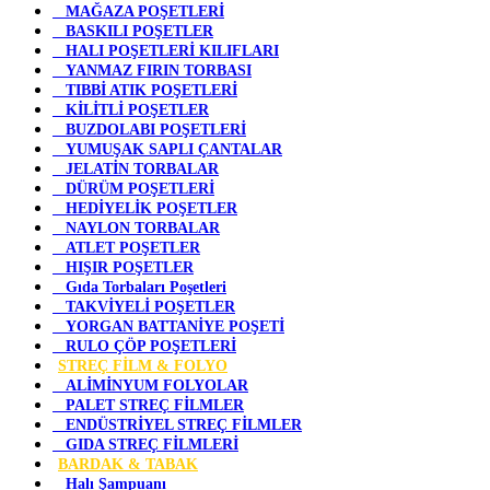
MAĞAZA POŞETLERİ
BASKILI POŞETLER
HALI POŞETLERİ KILIFLARI
YANMAZ FIRIN TORBASI
TIBBİ ATIK POŞETLERİ
KİLİTLİ POŞETLER
BUZDOLABI POŞETLERİ
YUMUŞAK SAPLI ÇANTALAR
JELATİN TORBALAR
DÜRÜM POŞETLERİ
HEDİYELİK POŞETLER
NAYLON TORBALAR
ATLET POŞETLER
HIŞIR POŞETLER
Gıda Torbaları Poşetleri
TAKVİYELİ POŞETLER
YORGAN BATTANİYE POŞETİ
RULO ÇÖP POŞETLERİ
STREÇ FİLM & FOLYO
ALİMİNYUM FOLYOLAR
PALET STREÇ FİLMLER
ENDÜSTRİYEL STREÇ FİLMLER
GIDA STREÇ FİLMLERİ
BARDAK & TABAK
Halı Şampuanı