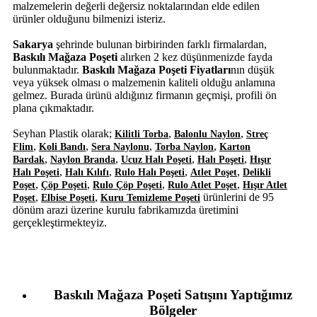
malzemelerin değerli değersiz noktalarından elde edilen
ürünler olduğunu bilmenizi isteriz.
Sakarya
şehrinde bulunan birbirinden farklı firmalardan,
Baskılı Mağaza Poşeti
alırken 2 kez düşünmenizde fayda
bulunmaktadır.
Baskılı Mağaza Poşeti Fiyatları
nın düşük
veya yüksek olması o malzemenin kaliteli olduğu anlamına
gelmez. Burada ürünü aldığınız firmanın geçmişi, profili ön
plana çıkmaktadır.
Seyhan Plastik olarak;
,
,
Kilitli Torba
Balonlu Naylon
Streç
,
,
,
,
Flim
Koli Bandı
Sera Naylonu
Torba Naylon
Karton
,
,
,
,
Bardak
Naylon Branda
Ucuz Halı Poşeti
Halı Poşeti
Hışır
,
,
,
,
Halı Poşeti
Halı Kılıfı
Rulo Halı Poşeti
Atlet Poşet
Delikli
,
,
,
,
Poşet
Çöp Poşeti
Rulo Çöp Poşeti
Rulo Atlet Poşet
Hışır Atlet
,
,
ürünlerini de 95
Poşet
Elbise Poşeti
Kuru Temizleme Poşeti
dönüm arazi üzerine kurulu fabrikamızda üretimini
gerçekleştirmekteyiz.
Baskılı Mağaza Poşeti Satışını Yaptığımız
Bölgeler