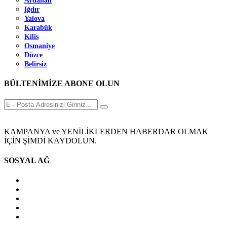
Ardahan
Iğdır
Yalova
Karabük
Kilis
Osmaniye
Düzce
Belirsiz
BÜLTENİMİZE ABONE OLUN
KAMPANYA ve YENİLİKLERDEN HABERDAR OLMAK
İÇİN ŞİMDİ KAYDOLUN.
SOSYAL AĞ