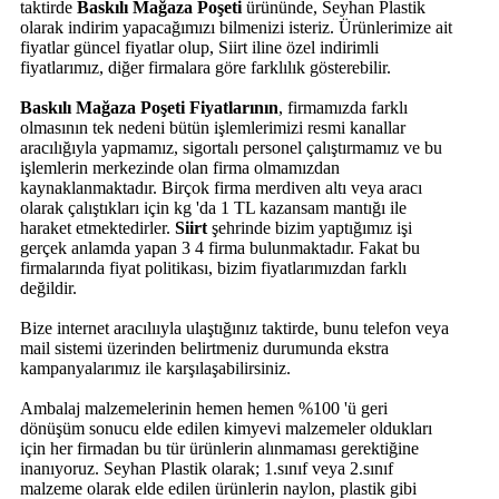
taktirde
Baskılı Mağaza Poşeti
ürününde, Seyhan Plastik
olarak indirim yapacağımızı bilmenizi isteriz. Ürünlerimize ait
fiyatlar güncel fiyatlar olup, Siirt iline özel indirimli
fiyatlarımız, diğer firmalara göre farklılık gösterebilir.
Baskılı Mağaza Poşeti Fiyatlarının
, firmamızda farklı
olmasının tek nedeni bütün işlemlerimizi resmi kanallar
aracılığıyla yapmamız, sigortalı personel çalıştırmamız ve bu
işlemlerin merkezinde olan firma olmamızdan
kaynaklanmaktadır. Birçok firma merdiven altı veya aracı
olarak çalıştıkları için kg 'da 1 TL kazansam mantığı ile
haraket etmektedirler.
Siirt
şehrinde bizim yaptığımız işi
gerçek anlamda yapan 3 4 firma bulunmaktadır. Fakat bu
firmalarında fiyat politikası, bizim fiyatlarımızdan farklı
değildir.
Bize internet aracılııyla ulaştığınız taktirde, bunu telefon veya
mail sistemi üzerinden belirtmeniz durumunda ekstra
kampanyalarımız ile karşılaşabilirsiniz.
Ambalaj malzemelerinin hemen hemen %100 'ü geri
dönüşüm sonucu elde edilen kimyevi malzemeler oldukları
için her firmadan bu tür ürünlerin alınmaması gerektiğine
inanıyoruz. Seyhan Plastik olarak; 1.sınıf veya 2.sınıf
malzeme olarak elde edilen ürünlerin naylon, plastik gibi