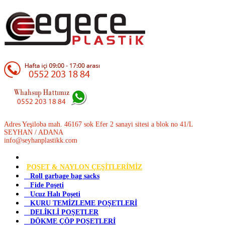
Adres Yeşiloba mah. 46167 sok Efer 2 sanayi sitesi a blok no 41/L
SEYHAN / ADANA
info@seyhanplastikk.com
POŞET & NAYLON ÇEŞİTLERİMİZ
Roll garbage bag sacks
Fide Poşeti
Ucuz Halı Poşeti
KURU TEMİZLEME POŞETLERİ
DELİKLİ POŞETLER
DÖKME ÇÖP POŞETLERİ