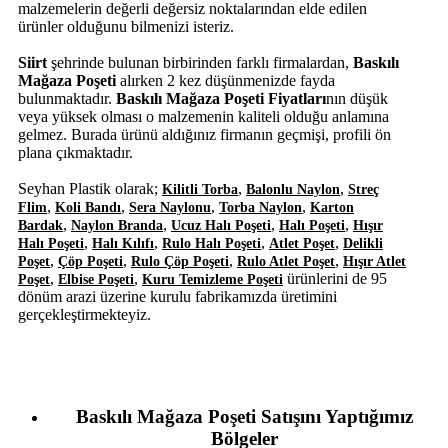
malzemelerin değerli değersiz noktalarından elde edilen
ürünler olduğunu bilmenizi isteriz.
Siirt
şehrinde bulunan birbirinden farklı firmalardan,
Baskılı
Mağaza Poşeti
alırken 2 kez düşünmenizde fayda
bulunmaktadır.
Baskılı Mağaza Poşeti Fiyatları
nın düşük
veya yüksek olması o malzemenin kaliteli olduğu anlamına
gelmez. Burada ürünü aldığınız firmanın geçmişi, profili ön
plana çıkmaktadır.
Seyhan Plastik olarak;
,
,
Kilitli Torba
Balonlu Naylon
Streç
,
,
,
,
Flim
Koli Bandı
Sera Naylonu
Torba Naylon
Karton
,
,
,
,
Bardak
Naylon Branda
Ucuz Halı Poşeti
Halı Poşeti
Hışır
,
,
,
,
Halı Poşeti
Halı Kılıfı
Rulo Halı Poşeti
Atlet Poşet
Delikli
,
,
,
,
Poşet
Çöp Poşeti
Rulo Çöp Poşeti
Rulo Atlet Poşet
Hışır Atlet
,
,
ürünlerini de 95
Poşet
Elbise Poşeti
Kuru Temizleme Poşeti
dönüm arazi üzerine kurulu fabrikamızda üretimini
gerçekleştirmekteyiz.
Baskılı Mağaza Poşeti Satışını Yaptığımız
Bölgeler