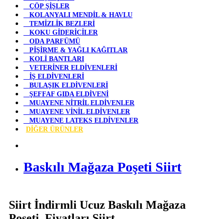
ÇÖP ŞİŞLER
KOLANYALI MENDİL & HAVLU
TEMİZLİK BEZLERİ
KOKU GİDERİCİLER
ODA PARFÜMÜ
PİŞİRME & YAĞLI KAĞITLAR
KOLİ BANTLARI
VETERİNER ELDİVENLERİ
İŞ ELDİVENLERİ
BULAŞIK ELDİVENLERİ
ŞEFFAF GIDA ELDİVENİ
MUAYENE NİTRİL ELDİVENLER
MUAYENE VİNİL ELDİVENLER
MUAYENE LATEKS ELDİVENLER
DİĞER ÜRÜNLER
Baskılı Mağaza Poşeti Siirt
Siirt İndirmli Ucuz Baskılı Mağaza
Poşeti Fiyatları Siirt