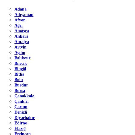
Adana
Adıyaman
Afyon
Ağrı
Amasya
Ankara
Antalya
Artvin
Aydın
Balıkesir
Bilecik
Bingöl
Bitlis
Bolu
Burdur
Bursa
Çanakkale
Çankırı
Çorum
Denizli
Diyarbakır
Edirne
Elazığ
Erzincan