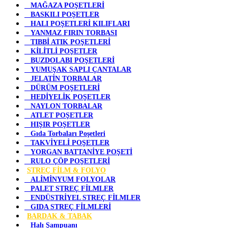
MAĞAZA POŞETLERİ
BASKILI POŞETLER
HALI POŞETLERİ KILIFLARI
YANMAZ FIRIN TORBASI
TIBBİ ATIK POŞETLERİ
KİLİTLİ POŞETLER
BUZDOLABI POŞETLERİ
YUMUŞAK SAPLI ÇANTALAR
JELATİN TORBALAR
DÜRÜM POŞETLERİ
HEDİYELİK POŞETLER
NAYLON TORBALAR
ATLET POŞETLER
HIŞIR POŞETLER
Gıda Torbaları Poşetleri
TAKVİYELİ POŞETLER
YORGAN BATTANİYE POŞETİ
RULO ÇÖP POŞETLERİ
STREÇ FİLM & FOLYO
ALİMİNYUM FOLYOLAR
PALET STREÇ FİLMLER
ENDÜSTRİYEL STREÇ FİLMLER
GIDA STREÇ FİLMLERİ
BARDAK & TABAK
Halı Şampuanı