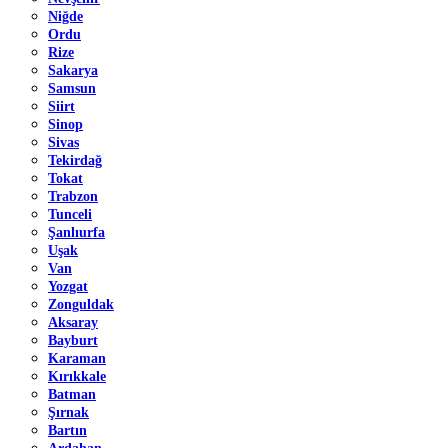
Niğde
Ordu
Rize
Sakarya
Samsun
Siirt
Sinop
Sivas
Tekirdağ
Tokat
Trabzon
Tunceli
Şanlıurfa
Uşak
Van
Yozgat
Zonguldak
Aksaray
Bayburt
Karaman
Kırıkkale
Batman
Şırnak
Bartın