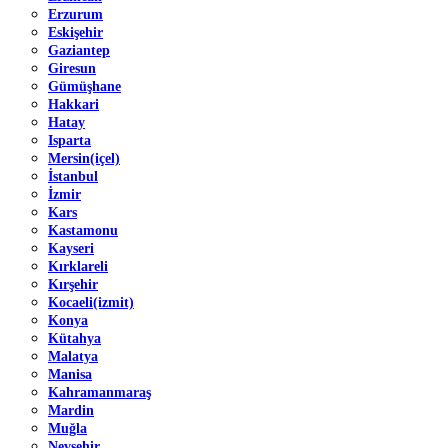
Erzurum
Eskişehir
Gaziantep
Giresun
Gümüşhane
Hakkari
Hatay
Isparta
Mersin(içel)
İstanbul
İzmir
Kars
Kastamonu
Kayseri
Kırklareli
Kırşehir
Kocaeli(izmit)
Konya
Kütahya
Malatya
Manisa
Kahramanmaraş
Mardin
Muğla
Nevşehir