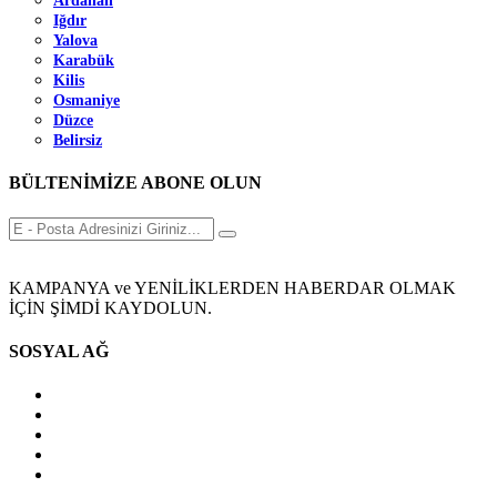
Ardahan
Iğdır
Yalova
Karabük
Kilis
Osmaniye
Düzce
Belirsiz
BÜLTENİMİZE ABONE OLUN
KAMPANYA ve YENİLİKLERDEN HABERDAR OLMAK
İÇİN ŞİMDİ KAYDOLUN.
SOSYAL AĞ